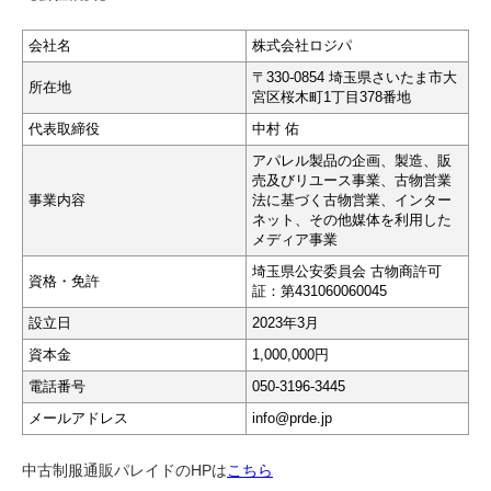
会社名
株式会社ロジパ
〒330-0854 埼玉県さいたま市大
所在地
宮区桜木町1丁目378番地
代表取締役
中村 佑
アパレル製品の企画、製造、販
売及びリユース事業、古物営業
事業内容
法に基づく古物営業、インター
ネット、その他媒体を利用した
メディア事業
埼玉県公安委員会 古物商許可
資格・免許
証：第431060060045
設立日
2023年3月
資本金
1,000,000円
電話番号
050-3196-3445
メールアドレス
info@prde.jp
中古制服通販パレイドのHPは
こちら