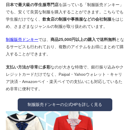
日本で最大級の学生服専門店
を謳っている「制服販売ドンキー」
でも、安くて良質な制服を購入することができます。こちらでも
学生服だけでなく、
飲食店の制服や事務服などの会社制服
をはじ
め、さまざまなジャンルの制服が取り扱われています。
制服販売ドンキー
では、
商品25,000円以上の購入で送料無料
とな
るサービスも行われており、複数のアイテムをお得にまとめて購
入することができます。
支払い方法が非常に多彩
なのが大きな特徴で、銀行振り込みやク
レジットカードだけでなく、Paipal・Yahooウォレット・キャリ
ア決済・Amazonペイ・楽天ペイでの支払いにも対応しているた
め非常に便利です。
制服販売ドンキーの公式HPを詳しく見る