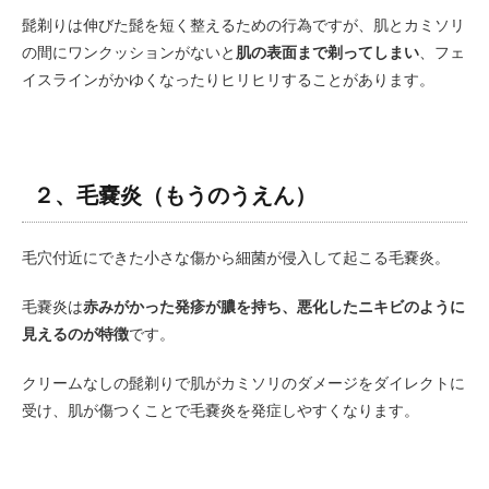
髭剃りは伸びた髭を短く整えるための行為ですが、肌とカミソリ
の間にワンクッションがないと
肌の表面まで剃ってしまい
、フェ
イスラインがかゆくなったりヒリヒリすることがあります。
２、毛嚢炎（もうのうえん）
毛穴付近にできた小さな傷から細菌が侵入して起こる毛嚢炎。
毛嚢炎は
赤みがかった発疹が膿を持ち、悪化したニキビのように
見えるのが特徴
です。
クリームなしの髭剃りで肌がカミソリのダメージをダイレクトに
受け、肌が傷つくことで毛嚢炎を発症しやすくなります。