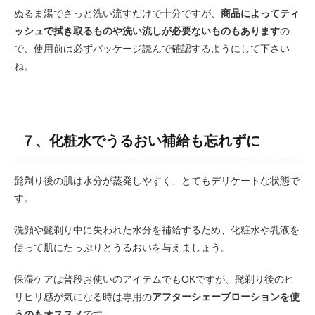
ぬるま湯でさっと洗い流すだけで十分ですが、
商品によってティ
ッシュで拭き取るものや洗い流しが必要ないものもあります
の
で、使用前は必ずパッケージ読んで確認するようにして下さい
ね。
７、化粧水でうるおい補給も忘れずに
髭剃り後の肌は水分が蒸発しやすく、とてもデリケートな状態で
す。
洗顔や髭剃り中に失われた水分を補給するため、化粧水や乳液を
使って肌にたっぷりとうるおいを与えましょう。
保湿ケアは普段お使いのアイテムでもOKですが、髭剃り後のヒ
リヒリ感が気になる時は専用の
アフターシェーブローションを使
うのもオススメ
です。