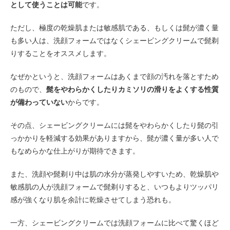
として使うことは可能
です。
ただし、極度の乾燥肌または敏感肌である、もしくは髭が濃く量
も多い人は、洗顔フォームではなくシェービングクリームで髭剃
りすることをオススメします。
なぜかというと、洗顔フォームはあくまで顔の汚れを落とすため
のもので、
髭をやわらかくしたりカミソリの滑りをよくする性質
が備わっていない
からです。
その点、シェービングクリームには髭をやわらかくしたり髭の引
っかかりを軽減する効果がありますから、髭が濃く量が多い人で
もなめらかな仕上がりが期待できます。
また、洗顔や髭剃り中は肌の水分が蒸発しやすいため、乾燥肌や
敏感肌の人が洗顔フォームで髭剃りすると、いつもよりツッパリ
感が強くなり肌を余計に乾燥させてしまう恐れも。
一方、シェービングクリームでは洗顔フォームに比べて驚くほど