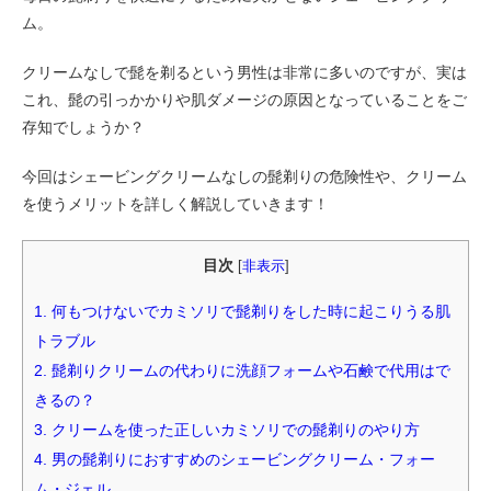
ム。
クリームなしで髭を剃るという男性は非常に多いのですが、実は
これ、髭の引っかかりや肌ダメージの原因となっていることをご
存知でしょうか？
今回はシェービングクリームなしの髭剃りの危険性や、クリーム
を使うメリットを詳しく解説していきます！
目次
[
非表示
]
1.
何もつけないでカミソリで髭剃りをした時に起こりうる肌
トラブル
2.
髭剃りクリームの代わりに洗顔フォームや石鹸で代用はで
きるの？
3.
クリームを使った正しいカミソリでの髭剃りのやり方
4.
男の髭剃りにおすすめのシェービングクリーム・フォー
ム・ジェル