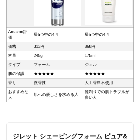
Amazon評
星5つ中の4.4
星5つ中の4.4
価
価格
313円
868円
容量
245g
175ml
タイプ
フォーム
ジェル
肌の保護
★★★★★
★★★★★
香り
微香性
人工香料不使用
おすすめな
髭剃りでの肌トラブルが
肌への優しさを求める人
人
多い人
ジレット シェービングフォーム ピュア&