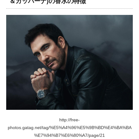
＆ガッバーナ)の香水の特徴
http://free-
photos.gatag.net/tag/%E5%A4%96%E5%9B%BD%E4%BA%BA
%E7%94%B7%E6%80%A7/page/21