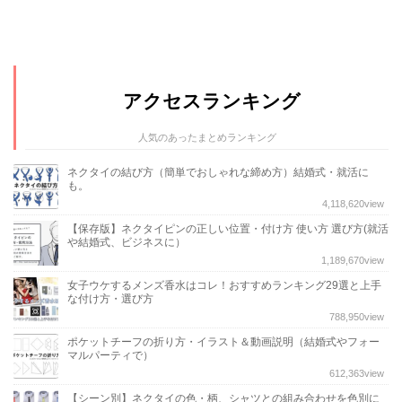
アクセスランキング
人気のあったまとめランキング
ネクタイの結び方（簡単でおしゃれな締め方）結婚式・就活に
も。
4,118,620
view
【保存版】ネクタイピンの正しい位置・付け方 使い方 選び方(就活
や結婚式、ビジネスに）
1,189,670
view
女子ウケするメンズ香水はコレ！おすすめランキング29選と上手
な付け方・選び方
788,950
view
ポケットチーフの折り方・イラスト＆動画説明（結婚式やフォー
マルパーティで）
612,363
view
【シーン別】ネクタイの色・柄、シャツとの組み合わせを色別に