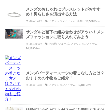
メンズのおしゃれにブレスレットがおすす
め！男らしさを演出する方法
ファッションアイテム
,
小物
2024/12/27
10,596
View
サンダルと靴下の組み合わせがアツい！メン
ズファッションに取り入れてみよう
その他
,
シューズ
,
ファッションアイテム
2024/08/27
14,169
View
メンズパーティースーツの着こなし方とは？
おすすめの小物もご紹介！
ファッションアイテム
2023/12/30
5,183
View
結婚式に女性ゲストがスーツを着用するのは