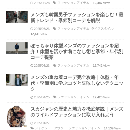
ファッションアイテム
2025/08/28
12,487
View
メンズも韓国男子ファッションを楽しむ！最
新トレンド・季節別コーデを解説
ファッションアイテム
,
ライフスタイル
2025/07/23
12,411
View
ぽっちゃり体型メンズのファッションを紹
介！体型を活かす着こなし術と季節・年代別
コーデ提案
ファッションアイテム
2025/06/23
12,742
View
メンズの重ね着コーデ完全攻略｜体型・年
代・季節別に学ぶコツと失敗しないテクニッ
ク
ファッションアイテム
2025/04/25
12,420
View
スカジャンの歴史と魅力を徹底解説｜メンズ
のワイルドファッションに取り入れよう
2025/01/27
ジャケット・アウター
,
ファッションアイテム
14,139
View